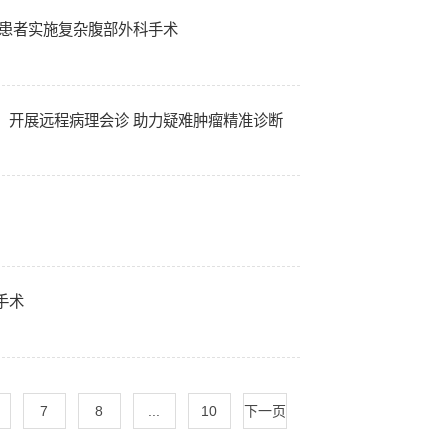
龄患者实施复杂腹部外科手术
）开展远程病理会诊 助力疑难肿瘤精准诊断
手术
7
8
...
10
下一页