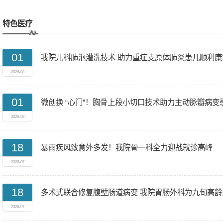
特色医疗
01
我院儿科肺泡灌洗技术 助力重症支原体肺炎患儿顺利
2026-08
01
微创换 “心门”！胸骨上段小切口技术助力主动脉瓣病变
2026-08
18
暴雨疾风致意外多发！我院骨一科全力迎战就诊高峰
2026-07
18
多术式联合修复腹壁肠道病变 我院胃肠外科为九旬高
2026-07