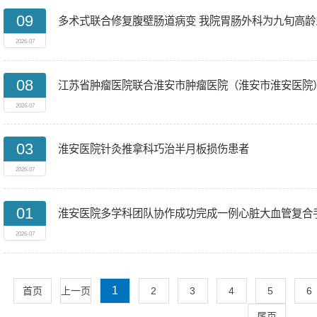
09
多术式联合修复腹壁肠道病变 我院胃肠外科为九旬高
2026-07
08
江苏省肿瘤医院联合淮安市肿瘤医院（淮安市淮安医院
2026-07
03
淮安医院针灸推拿科巧治半月板损伤患者
2026-07
01
淮安医院多学科团队协作成功完成一例心脏大血管复合
2026-07
1
首页
上一页
2
3
4
5
6
尾页